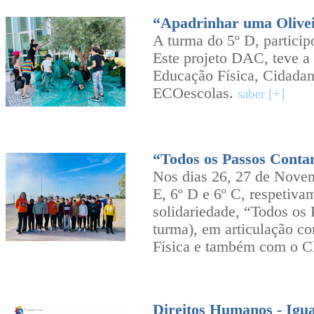
“Apadrinhar uma Olive
A turma do 5º D, particip
Este projeto DAC, teve a 
Educação Física, Cidadan
ECOescolas.
saber [+]
“Todos os Passos Cont
Nos dias 26, 27 de Novem
E, 6º D e 6º C, respetiva
solidariedade, “Todos o
turma), em articulação co
Física e também com o 
Direitos Humanos - Igu