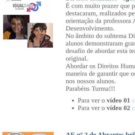
É com muito prazer que p
destacaram, realizados p
orientação da professora 
Desenvolvimento.
No âmbito do subtema Di
alunos demonstraram gran
desafio de abordar esta t
original.
Abordar os Direitos Huma
maneira de garantir que o
nos nossos alunos.
Parabéns Turma!!!
Para ver o
vídeo 01
c
Para ver o
vídeo 02
c
AE nº 2 de Abrantes bri