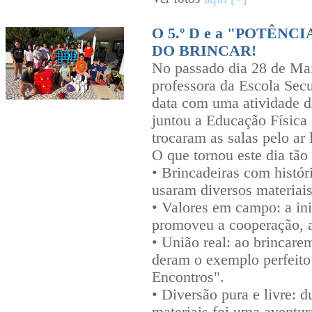
O 5.º D e a "POTÊN
DO BRINCAR!
No passado dia 28 de Mai
professora da Escola Sec
data com uma atividade d
juntou a Educação Física
trocaram as salas pelo ar l
O que tornou este dia tão
• Brincadeiras com histór
usaram diversos materiais 
• Valores em campo: a ini
promoveu a cooperação, a
• União real: ao brincar
deram o exemplo perfeito
Encontros".
• Diversão pura e livre: d